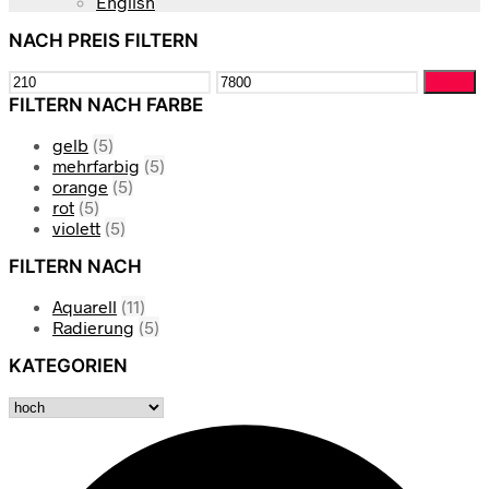
English
NACH PREIS FILTERN
Min.
Max.
Filter
Preis
Preis
FILTERN NACH FARBE
gelb
(5)
mehrfarbig
(5)
orange
(5)
rot
(5)
violett
(5)
FILTERN NACH
Aquarell
(11)
Radierung
(5)
KATEGORIEN