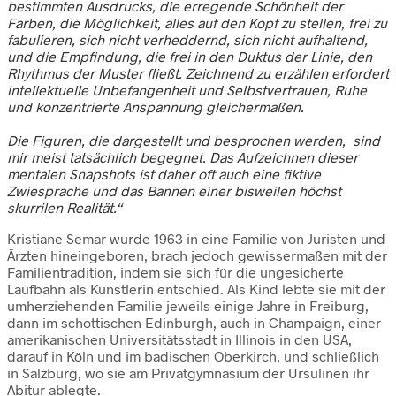
bestimmten Ausdrucks, die erregende Schönheit der
Farben, die Möglichkeit, alles auf den Kopf zu stellen, frei zu
fabulieren, sich nicht verheddernd, sich nicht aufhaltend,
und die Empfindung, die frei in den Duktus der Linie, den
Rhythmus der Muster fließt. Zeichnend zu erzählen erfordert
intellektuelle Unbefangenheit und Selbstvertrauen, Ruhe
und konzentrierte Anspannung gleichermaßen.
Die Figuren, die dargestellt und besprochen werden, sind
mir meist tatsächlich begegnet. Das Aufzeichnen dieser
mentalen Snapshots ist daher oft auch eine fiktive
Zwiesprache und das Bannen einer bisweilen höchst
skurrilen Realität.“
Kristiane Semar wurde 1963 in eine Familie von Juristen und
Ärzten hineingeboren, brach jedoch gewissermaßen mit der
Familientradition, indem sie sich für die ungesicherte
Laufbahn als Künstlerin entschied. Als Kind lebte sie mit der
umherziehenden Familie jeweils einige Jahre in Freiburg,
dann im schottischen Edinburgh, auch in Champaign, einer
amerikanischen Universitätsstadt in Illinois in den USA,
darauf in Köln und im badischen Oberkirch, und schließlich
in Salzburg, wo sie am Privatgymnasium der Ursulinen ihr
Abitur ablegte.