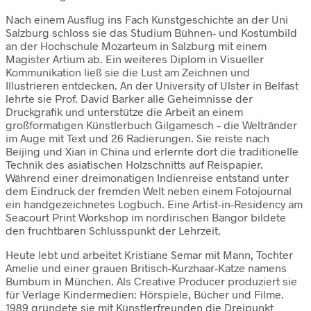
Nach einem Ausflug ins Fach Kunstgeschichte an der Uni
Salzburg schloss sie das Studium Bühnen- und Kostümbild
an der Hochschule Mozarteum in Salzburg mit einem
Magister Artium ab. Ein weiteres Diplom in Visueller
Kommunikation ließ sie die Lust am Zeichnen und
Illustrieren entdecken. An der University of Ulster in Belfast
lehrte sie Prof. David Barker alle Geheimnisse der
Druckgrafik und unterstütze die Arbeit an einem
großformatigen Künstlerbuch Gilgamesch – die Weltränder
im Auge mit Text und 26 Radierungen. Sie reiste nach
Beijing und Xian in China und erlernte dort die traditionelle
Technik des asiatischen Holzschnitts auf Reispapier.
Während einer dreimonatigen Indienreise entstand unter
dem Eindruck der fremden Welt neben einem Fotojournal
ein handgezeichnetes Logbuch. Eine Artist-in-Residency am
Seacourt Print Workshop im nordirischen Bangor bildete
den fruchtbaren Schlusspunkt der Lehrzeit.
Heute lebt und arbeitet Kristiane Semar mit Mann, Tochter
Amelie und einer grauen Britisch-Kurzhaar-Katze namens
Bumbum in München. Als Creative Producer produziert sie
für Verlage Kindermedien: Hörspiele, Bücher und Filme.
1989 gründete sie mit Künstlerfreunden die Dreipunkt