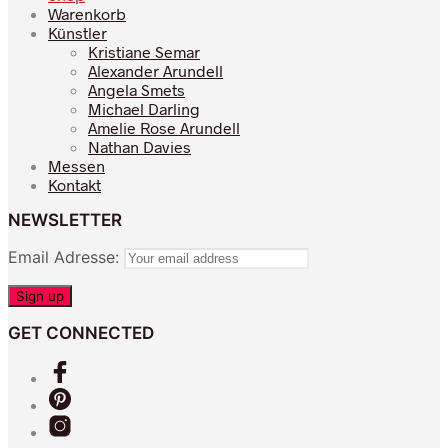
werden
Warenkorb
Die
Künstler
Optionen
Kristiane Semar
können
Alexander Arundell
auf
Angela Smets
der
Michael Darling
Produktseite
Amelie Rose Arundell
gewählt
Nathan Davies
werden
Messen
Kontakt
NEWSLETTER
Email Adresse:
GET CONNECTED