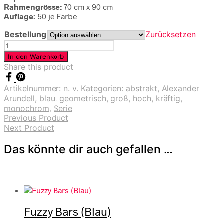
Rahmengrösse:
70 cm x 90 cm
Auflage:
50 je Farbe
Bestellung
Zurücksetzen
Fuzzy
Bars
In den Warenkorb
(Gelb)
Share this product
Menge
Artikelnummer:
n. v.
Kategorien:
abstrakt
,
Alexander
Arundell
,
blau
,
geometrisch
,
groß
,
hoch
,
kräftig
,
monochrom
,
Serie
Previous Product
Next Product
Das könnte dir auch gefallen …
Fuzzy Bars (Blau)