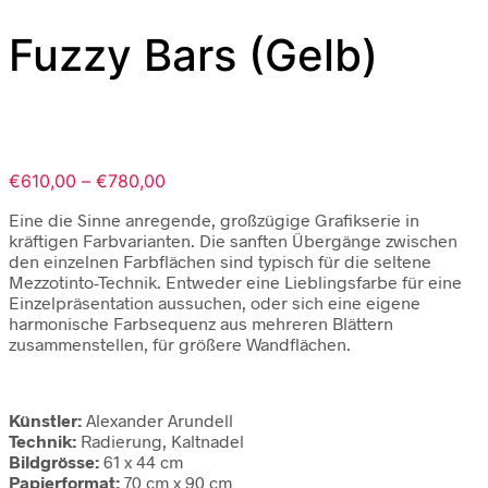
Fuzzy Bars (Gelb)
Preisspanne:
€
610,00
–
€
780,00
€610,00
Eine die Sinne anregende, großzügige Grafikserie in
bis
kräftigen Farbvarianten. Die sanften Übergänge zwischen
€780,00
den einzelnen Farbflächen sind typisch für die seltene
Mezzotinto-Technik. Entweder eine Lieblingsfarbe für eine
Einzelpräsentation aussuchen, oder sich eine eigene
harmonische Farbsequenz aus mehreren Blättern
zusammenstellen, für größere Wandflächen.
Künstler:
Alexander Arundell
Technik:
Radierung, Kaltnadel
Bildgrösse:
61 x 44 cm
Papierformat:
70 cm x 90 cm